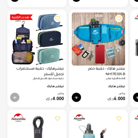
نفدت الكمية
نيتشر هايك - حقيبة خصر
نيتشرهايك - حقيبة مستحضرات
NH17E001-B
تجميل للسفر
العلامة التجارية: نيتشر…
حقيبة مستحضرات التجميل للمكياج…
نيتشر هايك
نيتشر هايك
يبدأ من
يبدأ من
4.000
6.000
د.ك
د.ك