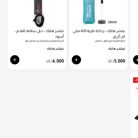
نيتشر هايك - زجاجة طرية 420 ميلي
نيتشر هايك - حبل سلامة للقدم -
لتر-أزرق
أسود
مضاد للبكتيريا، فم مطول، تصميم…
شريط فيلكرو سميك ومتسع، مفصل دوار…
نيتشر هايك
نيتشر هايك
6.000
5.000
د.ك
د.ك
-