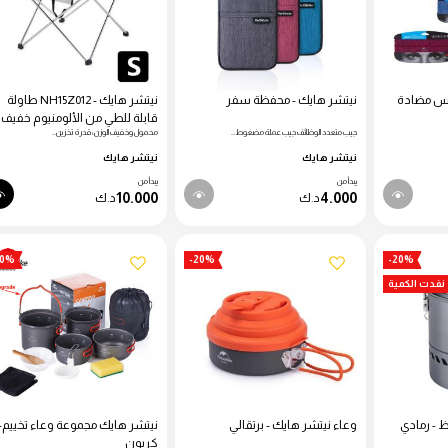
أس مضادة
نيتشر هايك - محفظة سفر
نيتشر هايك - NH15Z012 طاولة
قابلة للطي من الألومنيوم خفيف
جيب متعدد الوظائف جيب عملة مضغوط…
محمول وخفيف الوزن؛ قدرة تخزين…
الوزن
نيتشر هايك
نيتشر هايك
يبدأ من
يبدأ من
10.000
4.000
د.ك
د.ك
20%
-20%
-20%
نفدت الكمية
 - رمادي
وعاء نيتشر هايك - برتقالي
نيتشر هايك مجموعة وعاء تخييم-
كربون