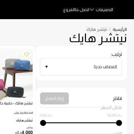
التصنيفات
اتصل بنا
الفروع
الرئيسية
نيتشر هايك
نيتشر هايك
ترتيب
المضاف حديثا
فلاتر
إزالة الفلاتر
نيتشر هايك - حقيبة جا
مجال السعر
العلامة التجارية: نيتشر…
130.000 د.ك
0.500 د.ك
نيتشر هايك
يبدأ من
4.000
د.ك
اللون