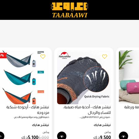
15%
فة ورطبة
نيتشر هايك - أحذية مياه صيفية،
نيتشر هايك - أرجوحة شبكية
للنساء والرجال
مزدوجة
- نموذج رقم: NH20FS022 الوزن:…
خفيفة الوزن ومحمولة وصغيرة الحجم…
نيتشر هايك
نيتشر هايك
يبدأ من
يبدأ من
5.100
6.000
9.500
د.ك
د.ك