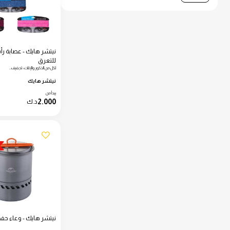
نيتشر هايك - عصابة ر
للتعرق
لكل من الذكور والإناث؛ تجفيف…
نيتشر هايك
يبدأ من
2.000
د.ك
نيتشر هايك - وعاء حفظ