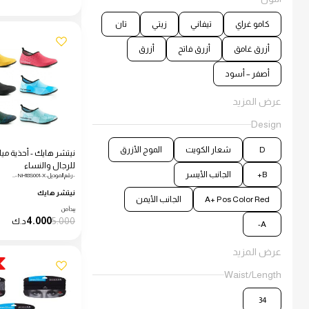
كامو غراي
تيفاني
زيتي
تان
أزرق غامق
أزرق فاتح
أزرق
أصفر – أسود
عرض المزيد
Design
D
شعار الكويت
الموج الأزرق
نيتشر هايك - أحذية مي
للرجال والنساء
B+
الجانب الأيسر
- رقم الموديل: NH18S001-X -…
نيتشر هايك
A+ Pos Color Red
الجانب الأيمن
يبدأ من
4.000
5.000
د.ك
A-
عرض المزيد
Waist/Length
34