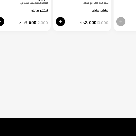
سعة كبيرة 1.6 لتر، مع غطاء…
العلامة التجارية: نيتشر هايك تم…
نيتشر هايك
نيتشر هايك
9.600
12.000
8.000
10.000
د.ك
د.ك