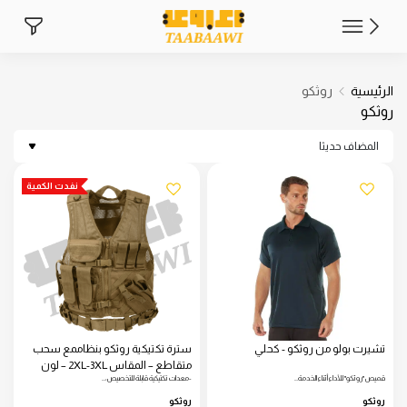
الرئيسية
روثكو
روثكو
المضاف حديثا
نفدت الكمية
تشيرت بولو من روثكو - كحلي
سترة تكتيكية روثكو بنظاممع سحب
متقاطع – المقاس 2XL-3XL – لون
قميص "روثكو" للأداء أثناء الخدمة…
-معدات تكتيكية قابلة للتخصيص:…
كايوتي
روثكو
روثكو