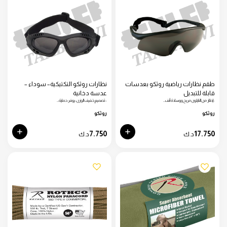
طقم نظارات رياضية روثكو بعدسات
نظارات روثكو التكتيكية– سوداء –
قابلة للتبديل
عدسة دخانية
-إطار من النايلون مريح ووسادة أنف…
-تصميم خفيف الوزن: يوفر حماية…
روثكو
روثكو
7.750
17.750
د.ك
د.ك