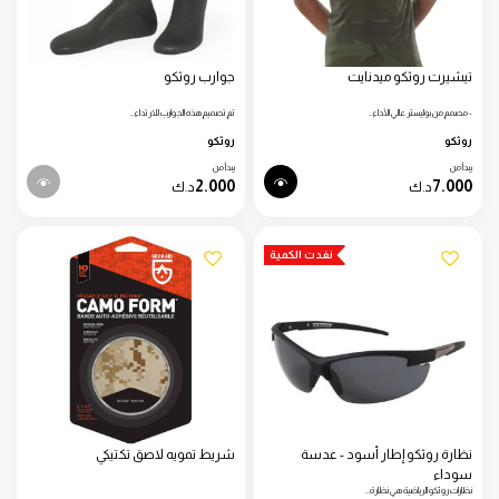
تيشيرت روثكو ميدنايت
جوارب روثكو
- مصمم من بوليستر عالي الأداء…
تم تصميم هذه الجوارب للارتداء…
روثكو
روثكو
يبدأ من
يبدأ من
2.000
7.000
د.ك
د.ك
نفدت الكمية
نظارة روثكو إطار أسود - عدسة
شريط تمويه لاصق تكتيكي
سوداء
نظارات روثكو الرياضية هي نظارة…