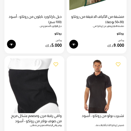
منشفة من الألياف الدقيقة من روثكو
حبل باراكورد نايلون من روثكو - أسود
(30×50 بوصة)
(100 سم)
منشفة المايكروفايبر من "روثكو" هي…
حبل الباراكورد المصنوع من…
روثكو
روثكو
يبدأ من
يبدأ من
5.000
9.000
د.ك
د.ك
تشيرت بولو من روثكو - أسود
واقي رقبة مرن ومصمم بشكل مريح
من صوف بولار من روثكو - أسود
قميص "روثكو" للأداء أثناء الخدمة…
يوفر واقي الرقبة المصنوع من قماش…