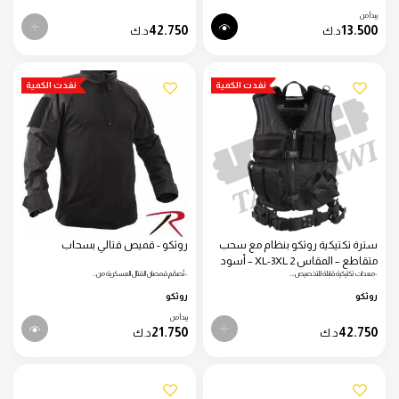
يبدأ من
42.750
13.500
د.ك
د.ك
نفدت الكمية
نفدت الكمية
سترة تكتيكية روثكو بنظام مع سحب
روثكو - قميص قتالي بسحاب
متقاطع – المقاس 2 XL-3XL – أسود
-معدات تكتيكية قابلة للتخصيص:…
-تُصمَّم قمصان القتال العسكرية من…
روثكو
روثكو
يبدأ من
21.750
42.750
د.ك
د.ك