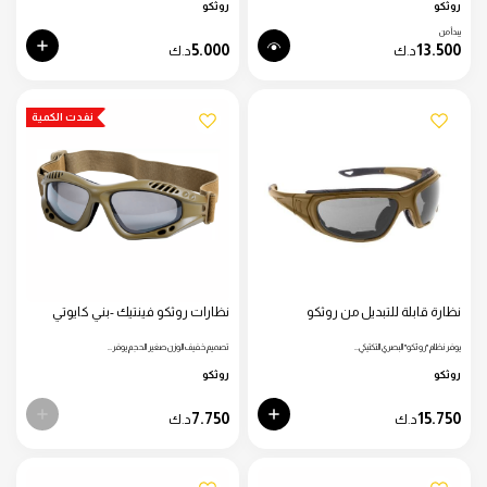
روثكو
روثكو
يبدأ من
5.000
13.500
د.ك
د.ك
نفدت الكمية
نظارة قابلة للتبديل من روثكو
نظارات روثكو فينتيك -بني كايوتي
يوفر نظام "روثكو" البصري التكتيكي…
تصميم خفيف الوزن صغير الحجم يوفر…
روثكو
روثكو
7.750
15.750
د.ك
د.ك