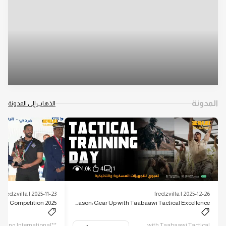
المدونة
الذهاب إلى المدونة
1.0k
4
1
2025-11-23 | fredzvilla
2025-12-26 | fredzvilla
Kuwait Soldier Training Season: Gear Up with Taabaawi Tactical Excellence
Kuwait Soldier Training Season: Gear Up with Taabaawi Tactical…