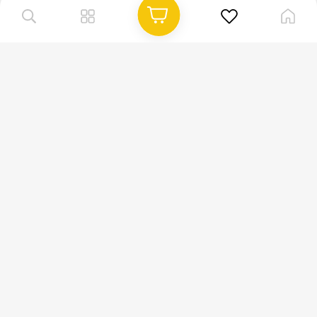
TAABAAWI TACTICAL GEAR STORE
2026
حقوق النشر محفوظة
روابط مفيدة
وسائل التواصل الاجتماعي
info@taabaawi.com
+96555558221
طرق الدفع