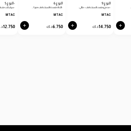
النوع 9
النوع 6
-النوع 5
- مدمج ومتعدد الاستخدامات – مثالي…
- الأداة متعددة الاستخدامات Type…
- سواء كنت متجهًا
MTAC
MTAC
MTAC
12.750
6.750
14.750
د.ك
د.ك
د.