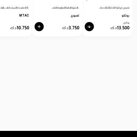
قميص "روثكو" للأداء أثناء الخدمة…
- الحقيبة الجافة المقاومة للماء…
- أداة متعددة الاستخدامات عالية…
روثكو
تعبوي
MTAC
يبدأ من
10.750
3.750
13.500
د.ك
د.ك
د.ك