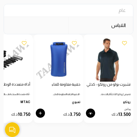
عام
القياس
تشيرت بولو من روثكو - كحلي
حقيبة مقاومة للماء
أداة متعددة الوظائ
قميص "روثكو" للأداء أثناء الخدمة…
- الحقيبة الجافة المقاومة للماء…
- أداة متعددة الاستخدامات عالية…
روثكو
تعبوي
MTAC
يبدأ من
10.750
3.750
13.500
د.ك
د.ك
د.ك