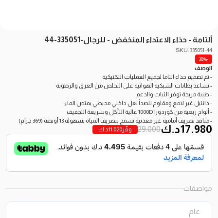
ألتامة - حذاء الاعتداء المنخفض - للرجال-335051-44
SKU: 335051-44
-38%
الوصف
- تم تصميم حذاء التاما لجميع العمليات التكتيكية
- تساعد بطانات الشبكية الهوائية على التخلص من العرق والرطوبة
- طبية مريحة توفر الثبات والدعم
- دانتيل غير لامع ومقاوم للصدأ نعل داخلي محيطي يمتص الماء
- ألواح ربعية من كوردورا 1000D عالية التآكل وسريعة التجفيف
- منافذ تصريف أمامية غير معدنية تسمح بتصريف المياه بسهولة 13 أونصة (369 جرام)
17.980
د.ك
29.000
وفّر
11.020
د.ك
مواصفات
عام