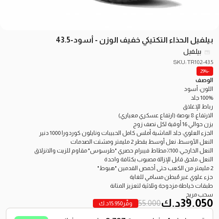
بيلفيل الحذاء التكتيكي خفيف الوزن - أسود-43.5
بيلفيل
SKU: TR102-43.5
-29%
الوصف
اللون: أسود
100% جلد
رباط للإغلاق
الارتفاع: 8 بوصة (ارتفاع عسكري معياري)
يزن حوالي 16 أوقية لكل نصف زوج
الجزء العلوي: جلد الماشية أملس كامل الحبيبات ونايلون كوردورا 1000 دنير
النعل الأوسط: نعل أوسط بقطر 2 مليمتر ومشتت الصدمات
النعل الخارجي: 100٪ مطاط فيبرام حصري "طرسوس" مقاوم للزيت والانزلاق
النعل: ملحق قابل للإزالة مصبوب بكثافة واحدة
2 مليمتر من الكعب حتى أخمص القدمين "هبوط"
جزء علوي غير مُبطن مسامي للغاية
طبقات خياطة مزدوجة وثلاثية لتعزيز المتانة
سحب مريح
39.050
د.ك
55.000
وفّر
15.950
د.ك