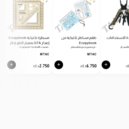
ة الاستخدامات
طقم مساطر تكتيكية من
مسطرة تكتيكية Ecopybook-
Ecopybook
إصدار GTA بمعيار الناتو-إطار
دائرية
 للصيد، أو…
- تم تصميم مجموعة المساطر…
- Ecopybook Tactical®، صُممت…
- من
أزرق
C
MTAC
MTAC
0
2.750
6.750
ك
د.ك
د.ك