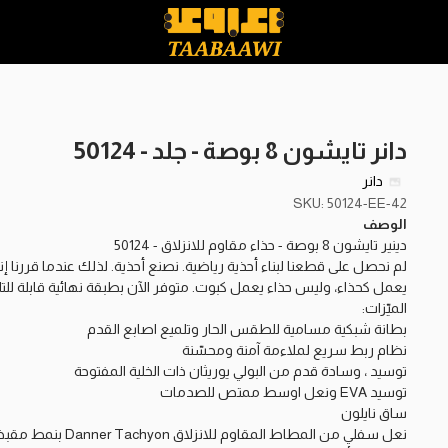
دانر تايشون 8 بوصة - جلد - 50124
دانر
SKU: 50124-EE-42
الوصف
دينير تايشون 8 بوصة - حذاء مقاوم للانزلاق - 50124
يعمل كحذاء، وليس حذاء يعمل كبوت. متوفر الآن بطبقة نهائية قابلة للت
الميّزات:
بطانة شبكية مسامية للطقس الحار وتلميع اصابع القدم
نظام ربط سريع لملاءمة آمنة ومحسّنة
توسيد ، وسادة قدم من البولي يوريثان ذات الخلية المفتوحة
توسيد EVA ونعل اوسط ممتص للصدمات
ساق نايلون
نعل سفلي من المطاط المقاوم للانزلاق Danner Tachyon بنمط مقبض خماسي منخفض يوفر تلامسًا فائقًا مع الأرض