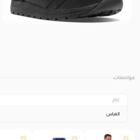
مواصفات
عام
القياس