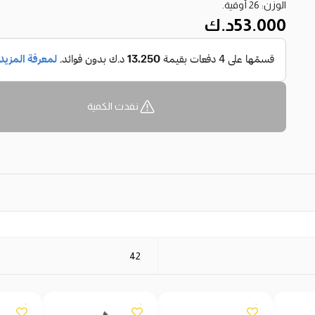
الوزن: 26 أوقية.
53.000
د.ك
نفدت الكمية
42