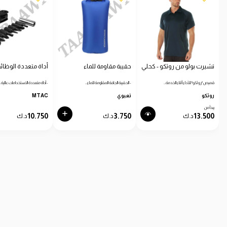
تشيرت بولو من روثكو - كحلي
حقيبة مقاومة للماء
أداة متعددة الوظائ
قميص "روثكو" للأداء أثناء الخدمة…
- الحقيبة الجافة المقاومة للماء…
- أداة متعددة الاستخدامات عالية…
روثكو
تعبوي
MTAC
يبدأ من
10.750
3.750
13.500
د.ك
د.ك
د.ك