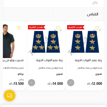
عام
القياس
نفدت الكمية
نفدت الكمية
رتبة عقيد القوات الجوية
رتبة عميدالقوات الجوية
تشيرت بولو من روثك
لإستخدام الرسمي فقط: هذا المنتج…
لإستخدام الرسمي فقط: هذا المنتج…
قميص "روثكو" للأداء أثناء الخدمة…
تعبوي
تعبوي
روثكو
يبدأ من
13.500
14.000
12.000
د.ك
د.ك
د.ك