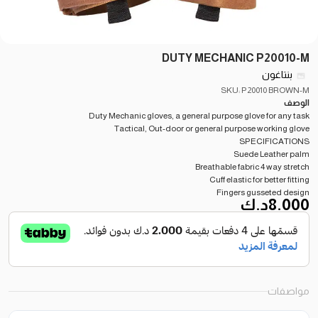
DUTY MECHANIC P20010-M
بنتاغون
SKU: P20010 BROWN-M
الوصف
Duty Mechanic gloves, a general purpose glove for any task
Tactical, Out-door or general purpose working glove
SPECIFICATIONS
Suede Leather palm
Breathable fabric 4 way stretch
Cuff elastic for better fitting
Fingers gusseted design
8.000
د.ك
مواصفات