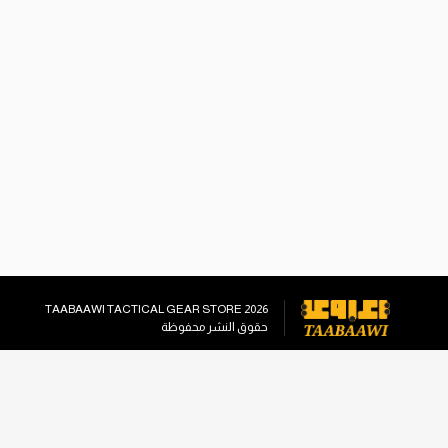
TAABAAWI TACTICAL GEAR STORE
2026
حقوق النشر محفوظة
وسائل التواصل الاجتماعي
info@taabaawi.com
+96555558221