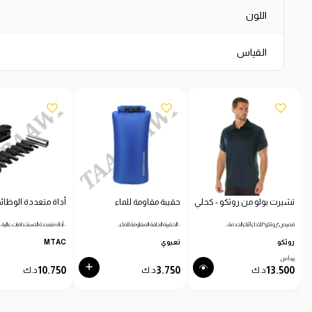
اللون
القياس
تشيرت بولو من روثكو - كحلي
حقيبة مقاومة للماء
أداة متعددة الوظائ
قميص "روثكو" للأداء أثناء الخدمة…
- الحقيبة الجافة المقاومة للماء…
- أداة متعددة الاستخدامات عالية…
روثكو
تعبوي
MTAC
يبدأ من
10.750
3.750
13.500
د.ك
د.ك
د.ك