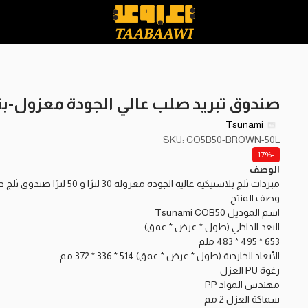
صندوق تبريد صلب عالي الجودة معزول-بني-50 
Tsunami
SKU: CO5B50-BROWN-50L
-17%
الوصف
مبردات ثلج بلاستيكية عالية الجودة معزولة 30 لترًا و 50 لترًا صندوق ثلج خارجي
وصف المنتج
اسم الموديل Tsunami COB50
البعد الداخلي (طول * عرض * عمق)
653 * 495 * 483 ملم
الأبعاد الخارجية (طول * عرض * عمق) 514 * 336 * 372 مم
رغوة PU العزل
مهندس المواد PP
سماكة العزل 2 مم