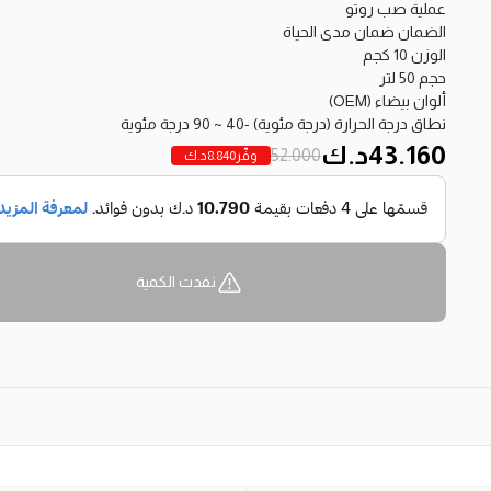
عملية صب روتو
الضمان ضمان مدى الحياة
الوزن 10 كجم
حجم 50 لتر
ألوان بيضاء (OEM)
نطاق درجة الحرارة (درجة مئوية) -40 ~ 90 درجة مئوية
43.160
د.ك
52.000
وفّر
8.840
د.ك
نفدت الكمية