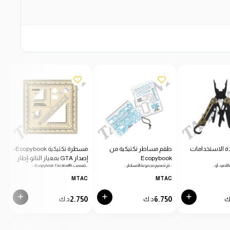
ة الاستخدامات
طقم مساطر تكتيكية من
مسطرة تكتيكية Ecopybook-
Ecopybook
إصدار GTA بمعيار الناتو-إطار
دائرية
 للصيد، أو…
- تم تصميم مجموعة المساطر…
- Ecopybook Tactical®، صُممت…
- من
أزرق
C
MTAC
MTAC
0
2.750
6.750
ك
د.ك
د.ك