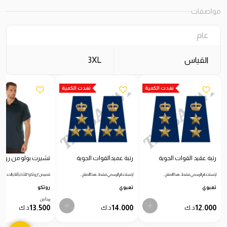
مواصفات
عام
القياس
3XL
نفدت الكمية
نفدت الكمية
رتبة عقيد القوات الجوية
رتبة عميدالقوات الجوية
تشيرت بولو من روثك
لإستخدام الرسمي فقط: هذا المنتج…
لإستخدام الرسمي فقط: هذا المنتج…
قميص "روثكو" للأداء أثناء الخدمة…
تعبوي
تعبوي
روثكو
يبدأ من
13.500
14.000
12.000
د.ك
د.ك
د.ك