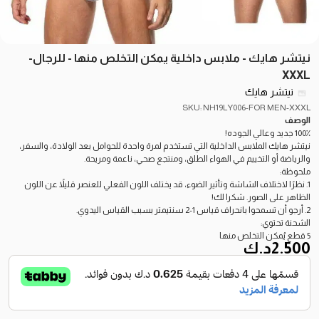
نيتشر هايك - ملابس داخلية يمكن التخلص منها - للرجال-
XXXL
نيتشر هايك
SKU: NH19LY006-FOR MEN-XXXL
الوصف
100٪ جديد وعالي الجوده!
نيتشر هايك الملابس الداخلية التي تستخدم لمرة واحدة للحوامل بعد الولادة، والسفر،
والرياضة أو التخييم في الهواء الطلق، ومنتجع صحي، ناعمة ومريحة.
ملحوظة:
1. نظرًا لاختلاف الشاشة وتأثير الضوء، قد يختلف اللون الفعلي للعنصر قليلاً عن اللون
الظاهر على الصور. شكرا لك!
2. أرجو أن تسمحوا بانحراف قياس 1-2 سنتيمتر بسبب القياس اليدوي.
الشحنة تحتوي:
5 قطع يُمكن التخلص منها
2.500
د.ك