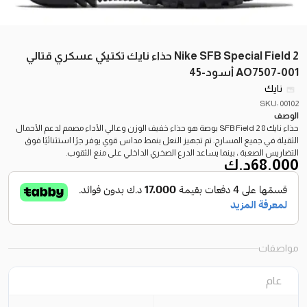
Nike SFB Special Field 2 حذاء نايك تكتيكي عسكري قتالي
AO7507-001 أسود-45
نايك
SKU: 00102
الوصف
حذاء نايك SFB Field 2 8 بوصة هو حذاء خفيف الوزن وعالي الأداء مصمم لدعم الأحمال
الثقيلة في جميع المسارح. تم تجهيز النعل بنمط مداس قوي يوفر جرًا استثنائيًا فوق
التضاريس الصعبة ، بينما يساعد الدرع الصخري الداخلي على منع الثقوب.
68.000
د.ك
مواصفات
عام