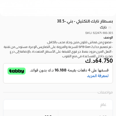
بسطار نايك التكتيكي - بني.-38.5
نايك
SKU: 922471-900-38.5
الوصف
- مصنوع من قماش نايلون متين وجلد محبب بالكامل،
- تم تصميم حذاء SFB Gen 2 للسرعة والمرونة على التضاريس الوعرة. مستوحى من تقنية
- النعل المرن مزود بنمط جر قوي للقبضة على الأسطح المتعددة، بالإضافة إلى درع
صخري داخلي للمساعدة في منع الثقوب
64.750
د.ك
مواصفات
عام