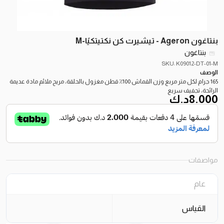
بنتاغون Ageron - تيشيرت كن نكتيتكيًا-M
بنتاغون
SKU: K09012-DT-01-M
الوصف
165 جرام لكل متر مربع وزن القماش 100٪ قطن مغزول بالحلقة، مريح ملائم مادة عديمة
الرائحة، تجفيف سريع
8.000
د.ك
مواصفات
عام
القياس