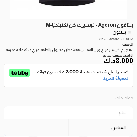
بنتاغون Ageron - تيشيرت كن نكتيتكيًا-M
بنتاغون
SKU: K09012-DT-01-M
الوصف
165 جرام لكل متر مربع وزن القماش 100٪ قطن مغزول بالحلقة، مريح ملائم مادة عديمة
الرائحة، تجفيف سريع
8.000
د.ك
مواصفات
عام
القياس