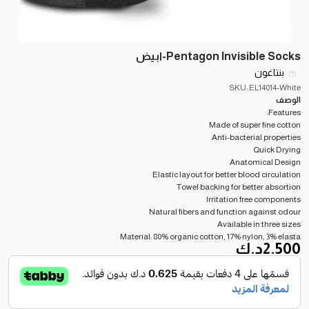
Pentagon Invisible Socks-ابيض
بنتاغون
SKU: EL14014-White
الوصف
Features:
Made of super fine cotton
Anti-bacterial properties
Quick Drying
Anatomical Design
Elastic layout for better blood circulation
Towel backing for better absortion
Irritation free components
Natural fibers and function against odour
Available in three sizes
Material: 80% organic cotton, 17% nylon, 3% elasta
2.500
د.ك