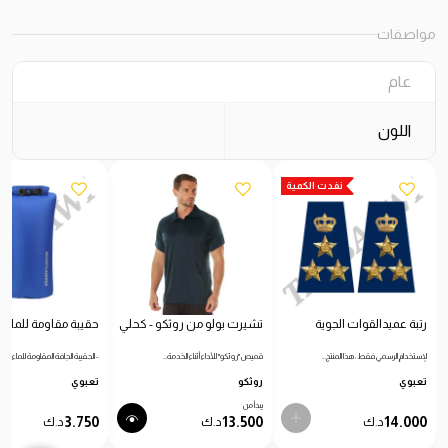
مواصفات
عام
اللون
نفدت الكمية
رتبة عميدالقوات الجوية
تشيرت بولو من روثكو - كحلي
حقيبة مقاومة للماء
لإستخدام الرسمي فقط: هذا المنتج…
قميص "روثكو" للأداء أثناء الخدمة…
- الحقيبة الجافة المقاومة للماء…
تعبوي
روثكو
تعبوي
يبدأ من
3.750
13.500
14.000
د.ك
د.ك
د.ك