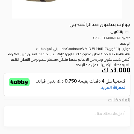
جوارب بنتاغون ضدالرائحه-بني
بنتاغون
SKU: EL14011-03-Coyote
الوصف
جوارب بنتاغون Iris Coolmax® MID EL14011-03 - بني المواصفات:
40٪ CoolMax® 40٪ قطن عضوي 17٪ نايلون 3٪ إيلاستين فتحات التعرق مرن لملاءمة
أفضل كعب مقوى وجزء من الأصابع مخيط بشكل مسطح مصنوع من القطن الناعم
للغاية مضاد للبكتيريا. تعمل ضد الرائحة
3.000
د.ك
الملاحظات