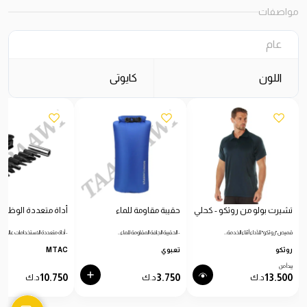
مواصفات
عام
اللون
كايوتى
تشيرت بولو من روثكو - كحلي
حقيبة مقاومة للماء
أداة متعددة الوظائ
قميص "روثكو" للأداء أثناء الخدمة…
- الحقيبة الجافة المقاومة للماء…
- أداة متعددة الاستخدامات عالية…
روثكو
تعبوي
MTAC
يبدأ من
10.750
3.750
13.500
د.ك
د.ك
د.ك