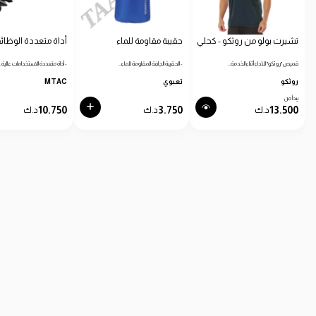
تشيرت بولو من روثكو - كحلي
حقيبة مقاومة للماء
أداة متعددة الوظائ
قميص "روثكو" للأداء أثناء الخدمة…
- الحقيبة الجافة المقاومة للماء…
- أداة متعددة الاستخدامات عالية…
روثكو
تعبوي
MTAC
يبدأ من
10.750
3.750
13.500
د.ك
د.ك
د.ك