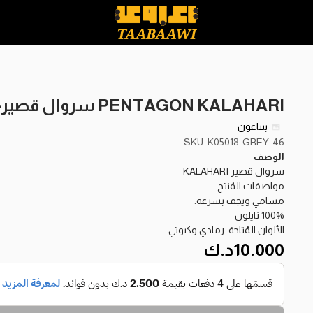
PENTAGON KALAHARI سروال قصير-Flag-46
بنتاغون
SKU: K05018-GREY-46
الوصف
سروال قصير KALAHARI
مواصفات المُنتج:
مسامي ويجف بسرعة.
100% نايلون
الألوان المُتاحة: رمادي وكيوتي
10.000
د.ك