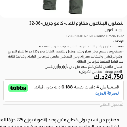
بنطلون البنتاغون مقاوم للماء-كامو جرين-36-32
بنتاغون
SKU: K05007-2.0-03-Camo Green-36-32
الوصف
- يتميز بنطالون رانجر الجديد من بنتاغون بجيوب تخزين متعددة
- مصنوع من نسيج بولي قطن متين وقابل للتنفس للغاية بوزن 225 جرامًا للمتر المربع،
- رقع للركبتين والمقاعد معززة، وبين الساقين ماسي لمزيد من الراحة، وخياطة ثلاثية
عند نقاط الضغط لمزيد من المتانة.
- جيبان جانبيان قابلان للتوسيع مزودان بأزرار وأزرار كبس
- الحجم: بوصة (المقاس الأمريكي)
24.750
د.ك
تفاصيل المنتج
مصنوع
من
نسيج
بولي
قطن
متين
وجيد
التهوية
بوزن
225
جرامًا
للمت
2.0
الجديد
من
البنتاغون
بجيوب
تخزين
متعددة،
وركبتين
معززتين
ورق