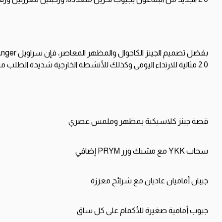
بفضل
تصميم
الجينز
الكاجوال
والمظهر
المعاصر،
فإن
سراويل
nger
2.0
مثالية
للارتداء
اليومي
وكذلك
للأنشطة
الخارجية
شديدة
الطلب
مث
قصة
جينز
كلاسيكية
بمظهر
وملمس
عصري
سحاب
YKK
مع
مشبك
وزر
PRYM
إضافي
جيبان
أماميان
عاديان
مع
شرائح
معززة
جيوب
أمامية
صغيرة
للأكمام
على
كل
ساق