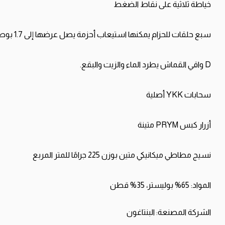
خياطة
ثلاثية
على
نقاط
الضغط
سبع
حلقات
للحزام
يمكنها
استيعاب
أحزمة
يصل
عرضها
إلى
1.7
بوص
D
واقي
القماش
يطرد
الماء
والزيت
والبقع
.
سحابات
YKK
أصلية
أزرار
كبس
PRYM
متينة
نسيج
مطاطي
ميكانيكي
متين
بوزن
225
جرامًا
للمتر
المربع
المواد
: 65%
بوليستر،
35%
قطن
الشركة
المصنعة
:
البنتاغون