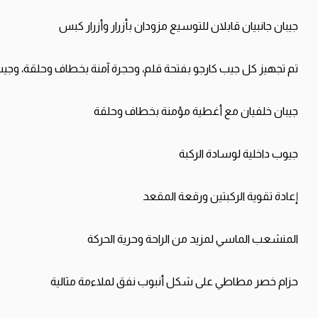
جيبان
جانبيان
قابلان
للتوسيع
مزودان
بأزرار
وأزرار
كبس
تم
تجهيز
كل
جيب
كارجو
بفتحة
قلم،
وحجرة
آمنة
بخطاف
وحلقة،
وجي
جيبان
خلفيان
مع
أغطية
مؤمنة
بخطاف
وحلقة
جيوب
داخلية
لوسادة
الركبة
إعادة
تقوية
الركبتين
ورقعة
المقعد
المنشعب
الماسي
لمزيد
من
الراحة
وحرية
الحركة
حزام
خصر
مطاطي
على
شكل
أنبوب
نفق
لملاءمة
مثالية