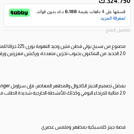
24.750
د.ك
تفاصيل المنتج
مصنوع
من
نسيج
بولي
قطن
متين
وجيد
التهوية
بوزن
225
جرامًا
للمت
2.0
الجديد
من
البنتاغون
بجيوب
تخزين
متعددة،
وركبتين
معززتين
ورق
بفضل
تصميم
الجينز
الكاجوال
والمظهر
المعاصر،
فإن
سراويل
nger
2.0
مثالية
للارتداء
اليومي
وكذلك
للأنشطة
الخارجية
شديدة
الطلب
مث
قصة
جينز
كلاسيكية
بمظهر
وملمس
عصري