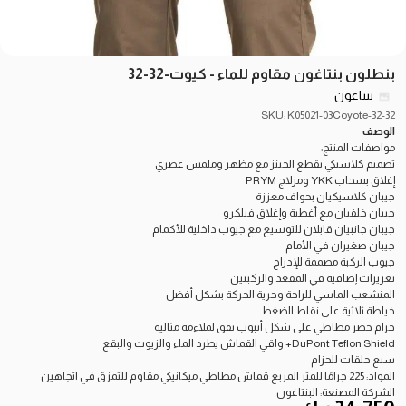
بنطلون بنتاغون مقاوم للماء - كيوت-32-32
بنتاغون
SKU: K05021-03Coyote-32-32
الوصف
مواصفات المنتج:
تصميم كلاسيكي بقطع الجينز مع مظهر وملمس عصري
إغلاق بسحاب YKK ومزلاج PRYM
جيبان كلاسيكيان بحواف معززة
جيبان خلفيان مع أغطية وإغلاق فيلكرو
جيبان جانبيان قابلان للتوسيع مع جيوب داخلية للأكمام
جيبان صغيران في الأمام
جيوب الركبة مصممة للإدراج
تعزيزات إضافية في المقعد والركبتين
المنشعب الماسي للراحة وحرية الحركة بشكل أفضل
خياطة ثلاثية على نقاط الضغط
حزام خصر مطاطي على شكل أنبوب نفق لملاءمة مثالية
DuPont Teflon Shield+ واقي القماش يطرد الماء والزيوت والبقع
سبع حلقات للحزام
المواد: 225 جرامًا للمتر المربع قماش مطاطي ميكانيكي مقاوم للتمزق في اتجاهين
الشركة المصنعة: البنتاغون