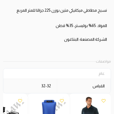
نسيج
مطاطي
ميكانيكي
متين
بوزن
225
جرامًا
للمتر
المربع
المواد
: 65%
بوليستر،
35%
قطن
الشركة
المصنعة
:
البنتاغون
مواصفات
عام
القياس
32-32