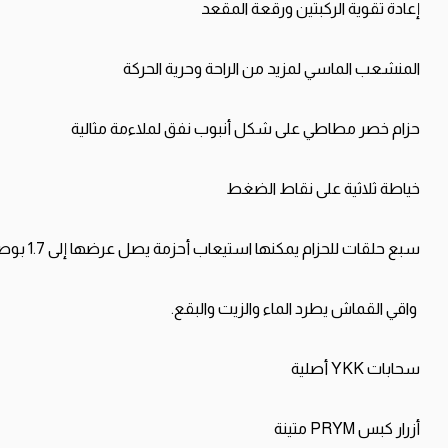
إعادة
تقوية
الركبتين
ورقعة
المقعد
المنشعب
الماسي
لمزيد
من
الراحة
وحرية
الحركة
حزام
خصر
مطاطي
على
شكل
أنبوب
نفق
لملاءمة
مثالية
خياطة
ثلاثية
على
نقاط
الضغط
سبع
حلقات
للحزام
يمكنها
استيعاب
أحزمة
يصل
عرضها
إلى
1.7
بوص
واقي
القماش
يطرد
الماء
والزيت
والبقع
.
سحابات
YKK
أصلية
أزرار
كبس
PRYM
متينة