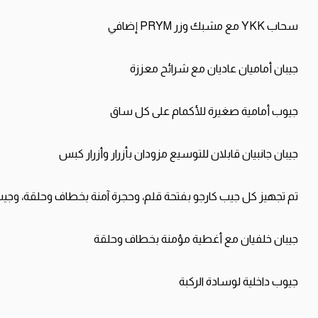
سحاب
YKK
مع
مشبك
وزر
PRYM
إضافي
جيبان
أماميان
عاديان
مع
شرائح
معززة
جيوب
أمامية
صغيرة
للأكمام
على
كل
ساق
جيبان
جانبيان
قابلان
للتوسيع
مزودان
بأزرار
وأزرار
كبس
تم
تجهيز
كل
جيب
كارجو
بفتحة
قلم،
وحجرة
آمنة
بخطاف
وحلقة،
وجي
جيبان
خلفيان
مع
أغطية
مؤمنة
بخطاف
وحلقة
جيوب
داخلية
لوسادة
الركبة