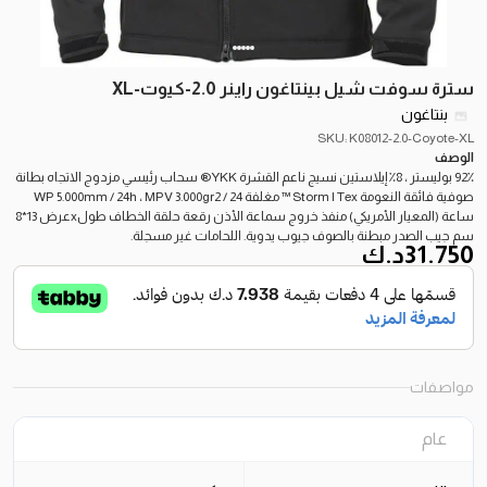
سترة سوفت شيل بينتاغون راينر 2.0-كيوت-XL
بنتاغون
SKU: K08012-2.0-Coyote-XL
الوصف
92٪ بوليستر ، 8٪ إيلاستين نسيج ناعم القشرة YKK® سحاب رئيسي مزدوج الاتجاه بطانة
صوفية فائقة النعومة Storm | Tex ™ مغلفة WP 5.000mm / 24h ، MPV 3.000gr2 / 24
ساعة (المعيار الأمريكي) منفذ خروج سماعة الأذن رقعة حلقة الخطاف طولxعرض 13*8
سم جيب الصدر مبطنة بالصوف جيوب يدوية. اللحامات غير مسجلة.
31.750
د.ك
مواصفات
عام