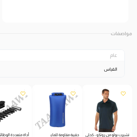
مواصفات
عام
القياس
تشيرت بولو من روثكو - كحلي
حقيبة مقاومة للماء
أداة متعددة الوظائ