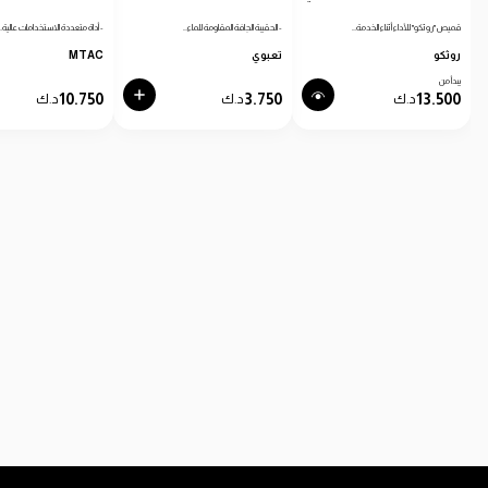
قميص "روثكو" للأداء أثناء الخدمة…
- الحقيبة الجافة المقاومة للماء…
- أداة متعددة الاستخدامات عالية…
روثكو
تعبوي
MTAC
يبدأ من
10.750
3.750
13.500
د.ك
د.ك
د.ك