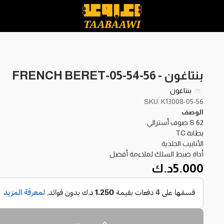
بنتاغون - FRENCH BERET-05-54-56
بنتاغون
SKU: K13008-05-56
الوصف
62 S صوف أسترالي
بطانة TC
الأنابيب الجلدية
أداة ضبط السلك لملاءمة أفضل
5.000
د.ك