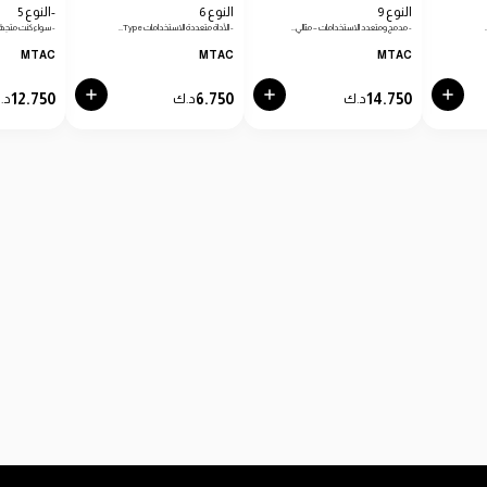
النوع 9
النوع 6
-النوع 5
- مدمج ومتعدد الاستخدامات – مثالي…
- الأداة متعددة الاستخدامات Type…
- سواء كنت متجهًا
MTAC
MTAC
MTAC
12.750
6.750
14.750
د.ك
د.ك
د.