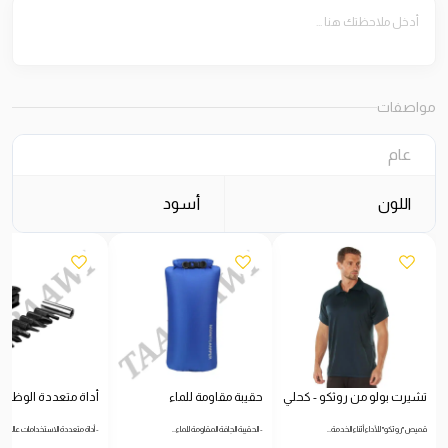
مواصفات
عام
اللون
أسود
تشيرت بولو من روثكو - كحلي
حقيبة مقاومة للماء
أداة متعددة الوظائ
قميص "روثكو" للأداء أثناء الخدمة…
- الحقيبة الجافة المقاومة للماء…
- أداة متعددة الاستخدامات عالية…