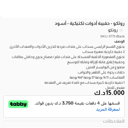
روثكو - حقيبة أدوات تكتيكية - أسود
روثكو
SKU: 9775-Black
الوصف
يحتوي القسم الرئيسي بسحاب على فتحات فردية لتخزين الأدوات والمعدات الأخرى
2 حقيبة خارجية صغيرة بسحاب
تحتوي المقصورة الخلفية المنسدلة على فتحات قلم / مصباح يدوي وحاملي بطاقات
وحقيبة إغلاق قابلة للإزالة وقابلة للتوسيع
مصنوع من البوليستر المتين
حلقات رخوة على الظهر والجوانب
المقاسات: 11 ¼ بوصة*8 بوصة*6¾ بوصة
1 حقيبة خارجية كبيرة بسحاب مع نافذة تعريف في المقدمة
مقبض للحمل.
15.000
د.ك
الملاحظات