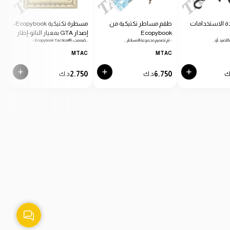
ة الاستخدامات
طقم مساطر تكتيكية من
مسطرة تكتيكية Ecopybook-
Ecopybook
إصدار GTA بمعيار الناتو-إطار
دائرية
 للصيد، أو…
- تم تصميم مجموعة المساطر…
- Ecopybook Tactical®، صُممت…
- من
أزرق
C
MTAC
MTAC
0
2.750
6.750
ك
د.ك
د.ك