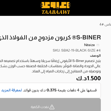
S-BINER® كربون مزدوج من الفولاذ الذي لا يصدأ-أسود-مقاس #4
Niteize
SKU: SBA2-19-BLACK-SIZE #4
الوصف
يتيح تصميم S-Biner الأيقوني إرفاقًا سريعًا وسهلًا باستخدام
عالي الجودة والمتانة مُتوفّر بمقاسات مُختلفة مُصنفة حسب الوزن بشك
وتوصيله من المفاتيح إلى زجاجات المياه إلى العتاد.
1.500
د.ك
نفدت الكمية