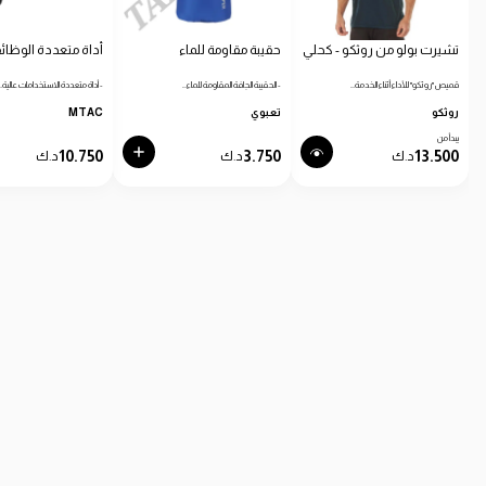
تشيرت بولو من روثكو - كحلي
حقيبة مقاومة للماء
أداة متعددة الوظائ
قميص "روثكو" للأداء أثناء الخدمة…
- الحقيبة الجافة المقاومة للماء…
- أداة متعددة الاستخدامات عالية…
روثكو
تعبوي
MTAC
يبدأ من
10.750
3.750
13.500
د.ك
د.ك
د.ك