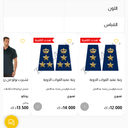
اللون
القياس
نفدت الكمية
نفدت الكمية
رتبة عقيد القوات الجوية
رتبة عميدالقوات الجوية
تشيرت بولو من روثك
لإستخدام الرسمي فقط: هذا المنتج…
لإستخدام الرسمي فقط: هذا المنتج…
قميص "روثكو" للأداء أثناء الخدمة…
تعبوي
تعبوي
روثكو
يبدأ من
13.500
14.000
12.000
د.ك
د.ك
د.ك