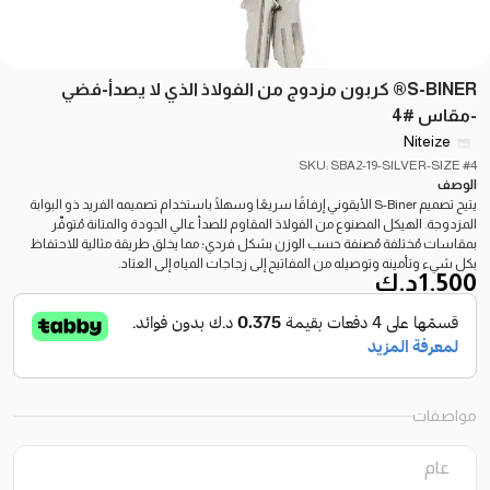
S-BINER® كربون مزدوج من الفولاذ الذي لا يصدأ-فضي
-مقاس #4
Niteize
SKU: SBA2-19-SILVER-SIZE #4
الوصف
يتيح تصميم S-Biner الأيقوني إرفاقًا سريعًا وسهلًا باستخدام تصميمه الفريد ذو البوابة
المزدوجة. الهيكل المصنوع من الفولاذ المقاوم للصدأ عالي الجودة والمتانة مُتوفّر
بمقاسات مُختلفة مُصنفة حسب الوزن بشكل فردي؛ مما يخلق طريقة مثالية للاحتفاظ
بكل شيء وتأمينه وتوصيله من المفاتيح إلى زجاجات المياه إلى العتاد.
1.500
د.ك
مواصفات
عام