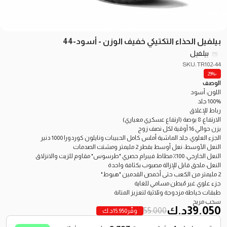
بيلفيل الحذاء التكتيكي خفيف الوزن - أسود-44
بيلفيل
SKU: TR102-44
-29%
الوصف
اللون: أسود
100% جلد
رباط للإغلاق
الارتفاع: 8 بوصة (ارتفاع عسكري معياري)
يزن حوالي 16 أوقية لكل نصف زوج
الجزء العلوي: جلد الماشية أملس كامل الحبيبات ونايلون كوردورا 1000 دنير
النعل الأوسط: نعل أوسط بقطر 2 مليمتر ومشتت الصدمات
النعل الخارجي: 100٪ مطاط فيبرام حصري "طرسوس" مقاوم للزيت والانزلاق
النعل: ملحق قابل للإزالة مصبوب بكثافة واحدة
2 مليمتر من الكعب حتى أخمص القدمين "هبوط"
جزء علوي غير مُبطن مسامي للغاية
طبقات خياطة مزدوجة وثلاثية لتعزيز المتانة
سحب مريح
39.050
د.ك
55.000
وفّر
15.950
د.ك