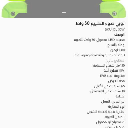
توبي ضوء التخييم 50 واط
SKU: CL-50W
الوصف
مصباح LED، محمول، 50 واط، للتخييم
وصف المنتج:
1500 لومن
3 وظائف عالية ومنخفضة ومتوسطة
سطوع عالي
150 متر شعاع المسافة
1.5M قطرة آمنة
مقاومة الماء IP65
مدة العرض
4.5 ساعات في الأعلى
10 ساعات في المنخفض
نشاط
حر اليدين، العمل
نوع البطارية
بطارية قابلة لإعادة الشحن
تتضمن العبوة:
1 × مصباح ليد محمول
1 × كابل شحن