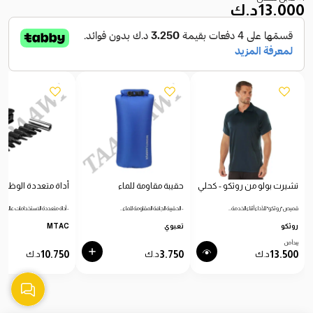
13.000
د.ك
تشيرت بولو من روثكو - كحلي
حقيبة مقاومة للماء
أداة متعددة الوظائ
قميص "روثكو" للأداء أثناء الخدمة…
- الحقيبة الجافة المقاومة للماء…
- أداة متعددة الاستخدامات عالية…
روثكو
تعبوي
MTAC
يبدأ من
10.750
3.750
13.500
د.ك
د.ك
د.ك