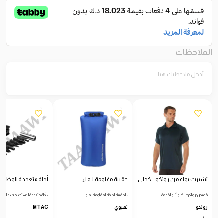
الملاحظات
تشيرت بولو من روثكو - كحلي
حقيبة مقاومة للماء
أداة متعددة الوظائ
قميص "روثكو" للأداء أثناء الخدمة…
- الحقيبة الجافة المقاومة للماء…
- أداة متعددة الاستخدامات عالية…
روثكو
تعبوي
MTAC