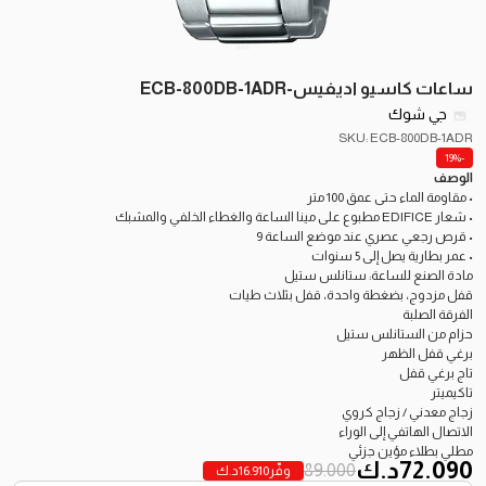
ساعات كاسيو اديفيس-ECB-800DB-1ADR
جي شوك
SKU: ECB-800DB-1ADR
-19%
الوصف
• مقاومة الماء حتى عمق 100 متر
• شعار EDIFICE مطبوع على مينا الساعة والغطاء الخلفي والمشبك
• قرص رجعي عصري عند موضع الساعة 9
• عمر بطارية يصل إلى 5 سنوات
مادة الصنع للساعة: ستانلس ستيل
قفل مزدوج، بضغطة واحدة، قفل بثلاث طيات
الفرقة الصلبة
حزام من الستانلس ستيل
برغي قفل الظهر
تاج برغي قفل
تاكيميتر
زجاج معدني / زجاج كروي
الاتصال الهاتفي إلى الوراء
مطلي بطلاء مؤين جزئي
72.090
د.ك
89.000
وفّر
16.910
د.ك