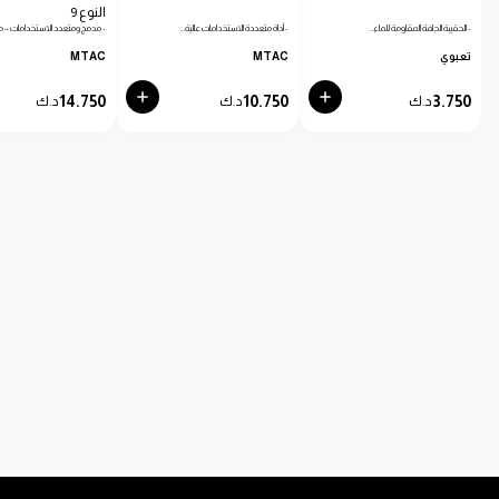
النوع 9
- الحقيبة الجافة المقاومة للماء…
- أداة متعددة الاستخدامات عالية…
- مدمج ومتعدد الاستخدامات – مث
تعبوي
MTAC
MTAC
14.750
10.750
3.750
د.ك
د.ك
د.ك