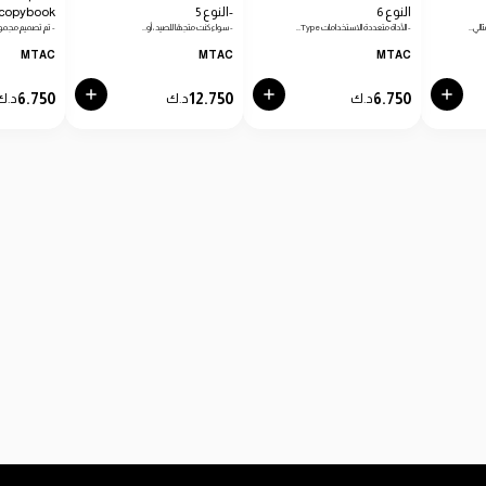
النوع 6
-النوع 5
copybook
الي…
- الأداة متعددة الاستخدامات Type…
- سواء كنت متجهًا للصيد، أو…
- تم تصميم مجمو
MTAC
MTAC
MTAC
6.750
12.750
6.750
د.ك
د.ك
د.ك