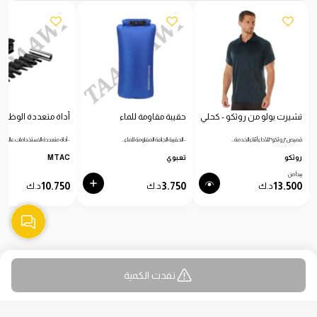
تشيرت بولو من روثكو - كحلي
حقيبة مقاومة للماء
أداة متعددة الوظائ
قميص "روثكو" للأداء أثناء الخدمة…
- الحقيبة الجافة المقاومة للماء…
- أداة متعددة الاستخدامات عالية…
روثكو
تعبوي
MTAC
يبدأ من
10.750
3.750
13.500
د.ك
د.ك
د.ك
نفدت الكمية