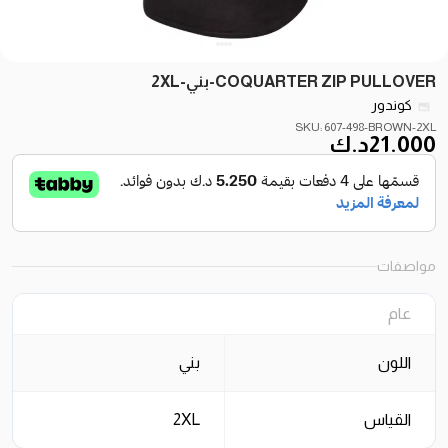
COQUARTER ZIP PULLOVER-بني-2XL
كوندور
SKU: 607-498-BROWN-2XL
21.000
د.ك
مواصفات
عام
اللون
بني
القياس
2XL