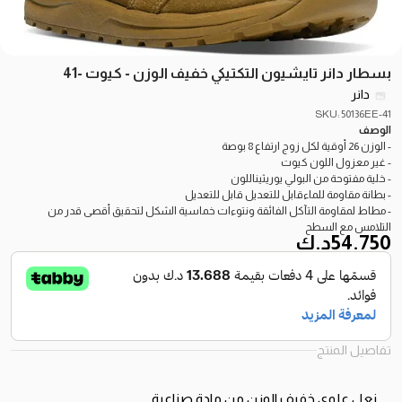
بسطار دانر تايشيون التكتيكي خفيف الوزن - كيوت -41
دانر
SKU: 50136EE-41
الوصف
- الوزن 26 أوقية لكل زوج ارتفاع 8 بوصة
- غير معزول اللون كيوت
- خلية مفتوحة من البولي يوريثيناللون
- بطانة مقاومة للماءقابل للتعديل قابل للتعديل
- مطاط لمقاومة التآكل الفائقة ونتوءات خماسية الشكل لتحقيق أقصى قدر من
التلامس مع السطح
54.750
د.ك
تفاصيل المنتج
نعل علوي خفيف الوزن من مادة صناعية