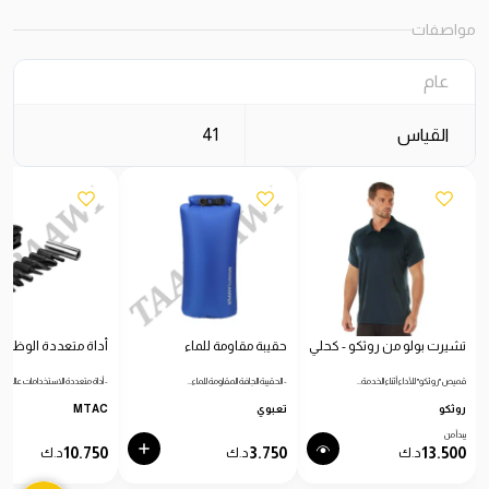
مواصفات
عام
القياس
41
تشيرت بولو من روثكو - كحلي
حقيبة مقاومة للماء
أداة متعددة الوظائ
قميص "روثكو" للأداء أثناء الخدمة…
- الحقيبة الجافة المقاومة للماء…
- أداة متعددة الاستخدامات عالية…
روثكو
تعبوي
MTAC
يبدأ من
10.750
3.750
13.500
د.ك
د.ك
د.ك