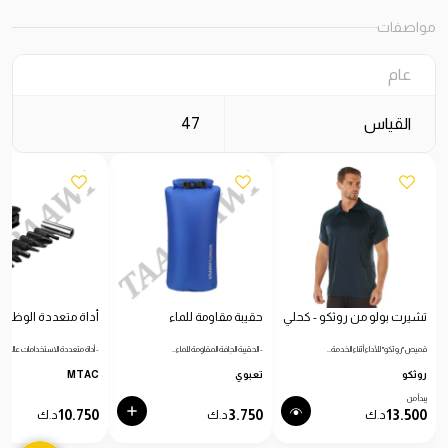
مواصفات
عام
القياس
47
تشيرت بولو من روثكو - كحلي
حقيبة مقاومة للماء
أداة متعددة الوظائ
قميص "روثكو" للأداء أثناء الخدمة…
- الحقيبة الجافة المقاومة للماء…
- أداة متعددة الاستخدامات عالية…
روثكو
تعبوي
MTAC
يبدأ من
10.750
3.750
13.500
د.ك
د.ك
د.ك