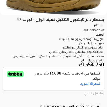
بسطار دانر تايشيون التكتيكي خفيف الوزن - كيوت-47
دانر
SKU: 50136EE-47
الوصف
- الوزن 26 أوقية لكل زوج ارتفاع 8 بوصة
- غير معزول اللون كيوت
- خلية مفتوحة من البولي يوريثيناللون
- بطانة مقاومة للماءقابل للتعديل قابل للتعديل
- مطاط لمقاومة التآكل الفائقة ونتوءات خماسية الشكل لتحقيق أقصى قدر من
التلامس مع السطح
54.750
د.ك
تفاصيل المنتج
نعل علوي خفيف الوزن من مادة صناعية