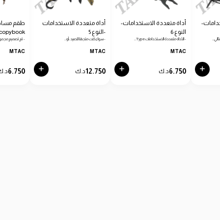
دامات-
أداة متعددة الاستخدامات-
أداة متعددة الاستخدامات
طقم مساطر
النوع 6
-النوع 5
copybook
الي…
- الأداة متعددة الاستخدامات Type…
- سواء كنت متجهًا للصيد، أو…
- تم تصميم مجمو
MTAC
MTAC
MTAC
6.750
12.750
6.750
د.ك
د.ك
د.ك