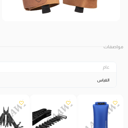
مواصفات
عام
القياس