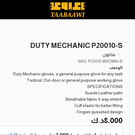
DUTY MECHANIC P20010-S
بنتاغون
SKU: P20010 BROWN-S
الوصف
Duty Mechanic gloves, a general purpose glove for any task
Tactical, Out-door or general purpose working glove
SPECIFICATIONS
Suede Leather palm
Breathable fabric 4 way stretch
Cuff elastic for better fitting
Fingers gusseted design
8.000
د.ك