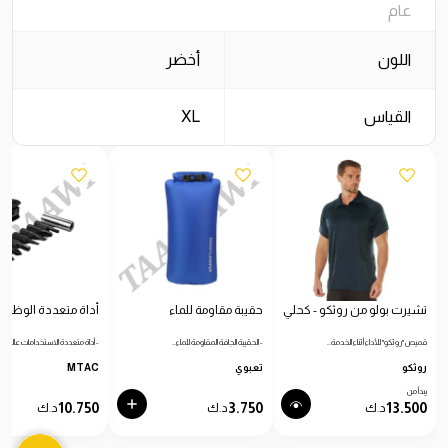
عام
اللون
أخضر
القياس
XL
تشيرت بولو من روثكو - كحلي
حقيبة مقاومة للماء
أداة متعددة الوظائ
قميص "روثكو" للأداء أثناء الخدمة…
- الحقيبة الجافة المقاومة للماء…
- أداة متعددة الاستخدامات عالية…
روثكو
تعبوي
MTAC
يبدأ من
10.750
3.750
13.500
د.ك
د.ك
د.ك