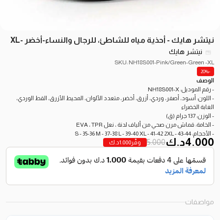
نيتشر هايك - أحذية مياه للشاطئ، للرجال والنساء-أخضر -XL
نيتشر هايك
SKU: NH18S001-Pink/Green-Green -XL
-20%
الوصف
- رقم الموديل: NH18S001-X
- اللون: أسود، أصفر، وردي، أزرق، أخضر، متعدد الألوان، المحيط الأزرق، القط الوردي،
الغابة الخضراء
- الوزن: 137 جرام (ق)
- الخامة: قماش مرن صحي من ألياف لدنة ، نعل EVA ، TPR
- الأحجام: S - 35-36 M - 37-38 L - 39-40 XL - 41-42 2XL - 43-44
4.000
د.ك
5.000
وفّر
1.000
د.ك
مواصفات