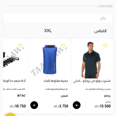
مواصفات
عام
القياس
XXL
تشيرت بولو من روثكو - كحلي
حقيبة مقاومة للماء
أداة متعددة الوظائ
قميص "روثكو" للأداء أثناء الخدمة…
- الحقيبة الجافة المقاومة للماء…
- أداة متعددة الاستخدامات عالية…
روثكو
تعبوي
MTAC
يبدأ من
10.750
3.750
13.500
د.ك
د.ك
د.ك