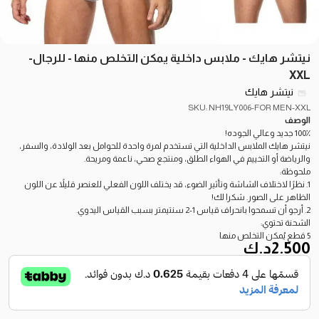
نيتشر هايك - ملابس داخلية يمكن التخلص منها - للرجال-
XXL
نيتشر هايك
SKU: NH19LY006-FOR MEN-XXL
الوصف
100٪ جديد وعالي الجوده!
نيتشر هايك الملابس الداخلية التي تستخدم لمرة واحدة للحوامل بعد الولادة، والسفر،
والرياضة أو التخييم في الهواء الطلق، ومنتجع صحي، ناعمة ومريحة.
ملحوظة:
1. نظرًا لاختلاف الشاشة وتأثير الضوء، قد يختلف اللون الفعلي للعنصر قليلاً عن اللون
الظاهر على الصور. شكرا لك!
2. أرجو أن تسمحوا بانحراف قياس 1-2 سنتيمتر بسبب القياس اليدوي.
الشحنة تحتوي:
5 قطع يُمكن التخلص منها
2.500
د.ك