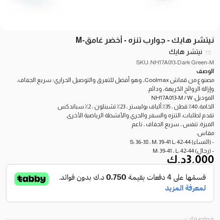
نيتشر هايك - جوارب تنزه - أخضر غامق-M
نيتشر هايك
SKU: NH17A013-Dark Green-M
الوصف
مصنوع من قماش Coolmax، وهو أفضل للتعرق والتوصيل الحراري؛ سريع الجفاف،
وإزالة الروائح الكريهة، ودائم.
الموديل: NH17A013-M / W
الخامة: 40٪ قطن ، 35٪ ألياف بوليستر ، 23٪ تشينلون ، 2٪ سباندكس
تقدم لطلبات: التنزه والسفر والجري والأنشطة الرياضية الأخرى.
الميزة: تنفس ، سريع الجفاف ، ناعم
مقاس:
- (النساء) S: 36-38 ، M: 39-41 L: 42-44
- (رجال) M: 39-41 ، L: 42-44
3.000
د.ك
مواصفات