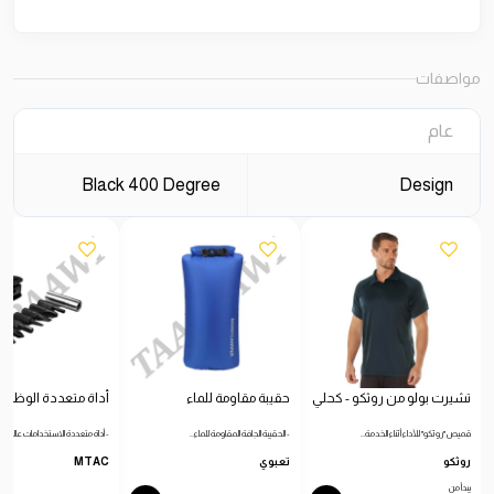
مواصفات
عام
Black 400 Degree
Design
تشيرت بولو من روثكو - كحلي
حقيبة مقاومة للماء
أداة متعددة الوظائ
قميص "روثكو" للأداء أثناء الخدمة…
- الحقيبة الجافة المقاومة للماء…
- أداة متعددة الاستخدامات عالية…
روثكو
تعبوي
MTAC
يبدأ من