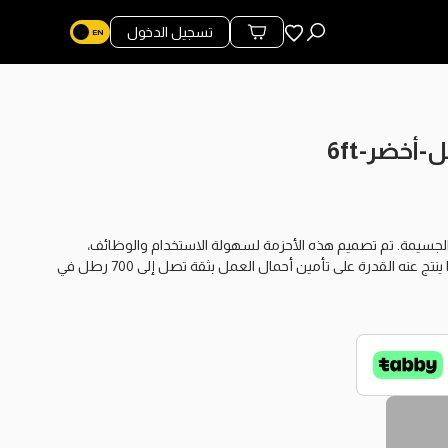
المفضلة
تسجيل الدخول
محتويات السلة
وصة لتسهيل تأمين الأحمال الجسيمة. تم تصميم هذه الأحزمة لسهولة الاستخدام والوظائف،
وتتميز بإبزيم حدبة 1 بوصة من سبائك الزنك وحزام حزام عالي الكثافة؛ مما ينتج عنه القدرة على تأمين أحمال العمل بثقة تصل إلى 700 رطل في