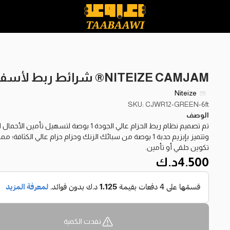
NITEIZE CAMJAM® شرائط ربط لأسفل-أخضر-6ft
Niteize
SKU: CJWR12-GREEN-6ft
الوصف
تم تصميم نظام ربط الحزام عالي الجودة 1 ب
تكوين حلقي أو تأمين.
4.500
د.ك
نفدت الكمية