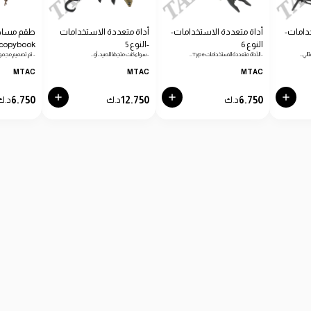
دامات-
أداة متعددة الاستخدامات-
أداة متعددة الاستخدامات
طقم مساطر
النوع 6
-النوع 5
copybook
الي…
- الأداة متعددة الاستخدامات Type…
- سواء كنت متجهًا للصيد، أو…
- تم تصميم مجمو
MTAC
MTAC
MTAC
6.750
12.750
6.750
د.ك
د.ك
د.ك