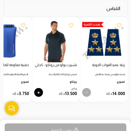
القياس
نفدت الكمية
رتبة عميدالقوات الجوية
تشيرت بولو من روثكو - كحلي
حقيبة مقاومة للماء
لإستخدام الرسمي فقط: هذا المنتج…
قميص "روثكو" للأداء أثناء الخدمة…
- الحقيبة الجافة المقاومة للماء…
تعبوي
روثكو
تعبوي
يبدأ من
3.750
13.500
14.000
د.ك
د.ك
د.ك
نفدت الكمية