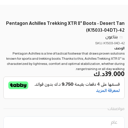
Pentagon Achilles Trekking XTR 8" Boots - Desert Tan
(K15033-04DT)-42
بنتاغون
SKU: K15033-04D-42
الوصف
Pentagon Achilles is a line of tactical footwear that draws proven solutions
known for sports and trekking boots. Thanks to this, Achilles Trekking XTR 8 " is
characterized by lightness, comfort and optimal stabilization, whether during
range training or all day walking.
39.000
د.ك
مواصفات
عام