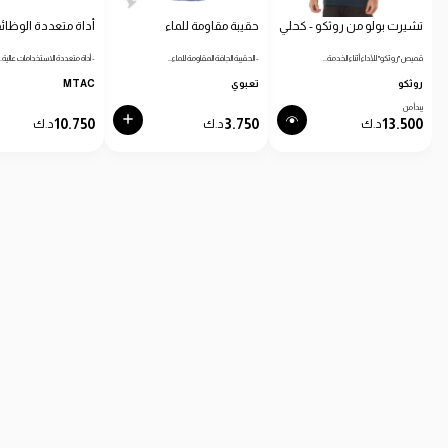
تشيرت بولو من روثكو - كحلي
حقيبة مقاومة للماء
أداة متعددة الوظائ
قميص "روثكو" للأداء أثناء الخدمة…
- الحقيبة الجافة المقاومة للماء…
- أداة متعددة الاستخدامات عالية…
روثكو
تعبوي
MTAC
يبدأ من
10.750
3.750
13.500
د.ك
د.ك
د.ك