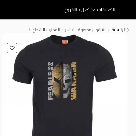
التصنيفات
اتصل بنا
الفروع
الرئيسية
بنتاغون Ageron - تيشيرت المحارب الشجاع-L