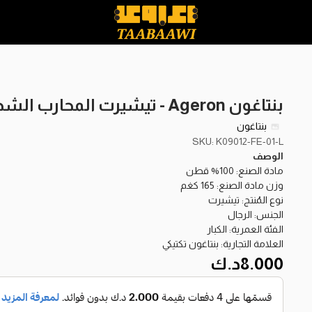
بنتاغون Ageron - تيشيرت المحارب الشجاع-L
بنتاغون
SKU: K09012-FE-01-L
الوصف
مادة الصنع: 100% قطن
وزن مادة الصنع: 165 كغم
نوع المُنتج: تيشيرت
الجنس: الرجال
الفئة العمرية: الكبار
العلامة التجارية: بنتاغون تكتيكي
8.000
د.ك