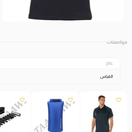
مواصفات
عام
القياس