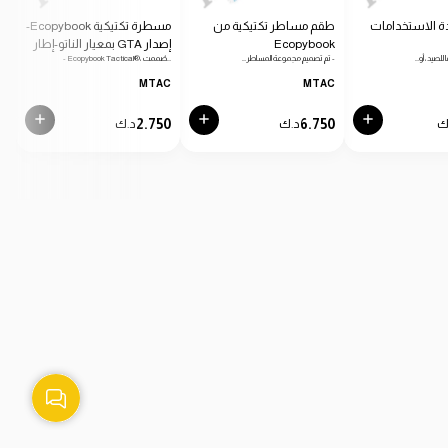
ة الاستخدامات
طقم مساطر تكتيكية من
مسطرة تكتيكية Ecopybook-
Ecopybook
إصدار GTA بمعيار الناتو-إطار
دائرية
 للصيد، أو…
- تم تصميم مجموعة المساطر…
- Ecopybook Tactical®، صُممت…
- من
أزرق
C
MTAC
MTAC
0
2.750
6.750
ك
د.ك
د.ك