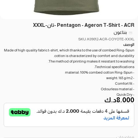
Pentagon - Ageron T-Shirt - ACR -تان-XXXL
بنتاغون
SKU: K09012-ACR-COYOTE-XXXL
الوصف
Made of high quality fabric t-shirt, which thanks to the use of combed Ring-Spun
cotton is characterized by comfort and durability.
The method of printing makes it resistant to washing.
Technical specifications:
- material: 100% combed cotton Ring-Spun
- weight: 165 g/m2
- Comfort fit
- Odourless material
- Quick Dry
8.000
د.ك
مواصفات