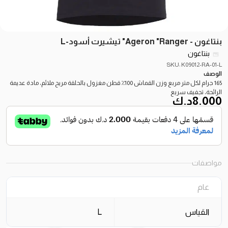
بنتاغون - Ageron "Ranger" تيشيرت أسود-L
بنتاغون
SKU: K09012-RA-01-L
الوصف
165 جرام لكل متر مربع وزن القماش 100٪ قطن مغزول بالحلقة مريح ملائم، مادة عديمة
الرائحة، تجفيف سريع
8.000
د.ك
مواصفات
عام
القياس
L