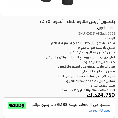
بنطلون أريس مقاوم للماء - أسود -30-32
بنتاغون
SKU: K05021-01 Black-30-32
الوصف
سحاب YKK وأزرار PRYM المفاجئة المتينة للإغلاق
جيبان كلاسيك بحواف مقواة
جيبان خلفيان بغطاء وإغلاق فيلكرو
اثنان جيوب شحن كبيرة مع السحابات والأزرار الفيلكرو
جيب أمامي صغير مفتوح
تعزيزات مادية إضافية على المقعد والركبتين
قيعان ربط الرباط الداخلي
مخيط ثلاثي على نقاط الضغط لمزيد من المتانة
قماش متين 215 جم / م 2 مضاد للتمزق
سبع حلقات الحزام
المادة: Rip-Stop، 65% قطن / 35٪ بوليستر
24.750
د.ك