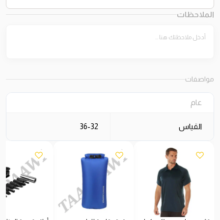
الملاحظات
مواصفات
عام
القياس
36-32