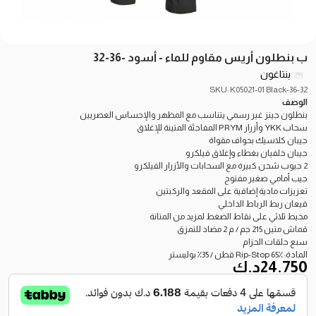
ب بنطلون أريس مقاوم للماء - أسود -36-32
بنتاغون
SKU: K05021-01 Black-36-32
الوصف
بنطلون جينز غير رسمي يتناسب مع المظهر والإحساس العصريين
سحاب YKK وأزرار PRYM المفاجئة المتينة للإغلاق
جيبان كلاسيك بحواف مقواة
جيبان خلفيان بغطاء وإغلاق فيلكرو
2 جيوب شحن كبيرة مع السحابات والأزرار الفيلكرو
جيب أمامي صغير مفتوح
تعزيزات مادية إضافية على المقعد والركبتين
قيعان ربط الرباط الداخلي
مخيط ثلاثي على نقاط الضغط لمزيد من المتانة
قماش متين 215 جم / م 2 مضاد للتمزق
سبع حلقات الحزام
المادة: Rip-Stop 65٪ قطن / 35٪ بوليستر
24.750
د.ك