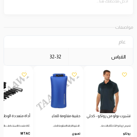
مواصفات
عام
القياس
32-32
تشيرت بولو من روثكو - كحلي
حقيبة مقاومة للماء
أداة متعددة الوظائ
قميص "روثكو" للأداء أثناء الخدمة…
- الحقيبة الجافة المقاومة للماء…
- أداة متعددة الاستخدامات عالية…
روثكو
تعبوي
MTAC