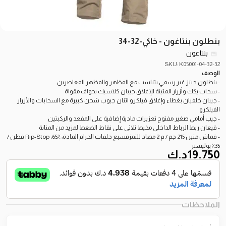
بنطلون بنتاغون - خاكي-32-34
بنتاغون
SKU: K05001-04-32-32
الوصف
- بنطلون جينز غير رسمي يتناسب مع المظهر والمظهر المعاصرين
- سحاب يكك وأزرار المتينة للإغلاق جيبان كلاسيك بحواف مقواة
- جيبان خلفيان بغطاء وإغلاق فيلكرو اثنان جيوب شحن كبيرة مع السحابات والأزرار
الفيلكرو
- جيب أمامي صغير مفتوح تعزيزات مادية إضافية على المقعد والركبتين
- قيعان ربط الرباط الداخلي مخيط ثلاثي على نقاط الضغط لمزيد من المتانة
- قماش متين 215 جم / م 2 مضاد للتمزقسبع حلقات الحزام المادة: Rip-Stop ،65٪ قطن /
35٪ بوليستر
19.750
د.ك
الملاحظات