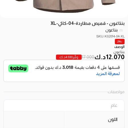
بنتاغون - قميص مطاردة-04-كاكي-XL
بنتاغون
SKU: K02014-04-XL
-29%
الوصف
بنتاغون
12.070
د.ك
17.000
وفّر
4.930
د.ك
مواصفات
عام
اللون