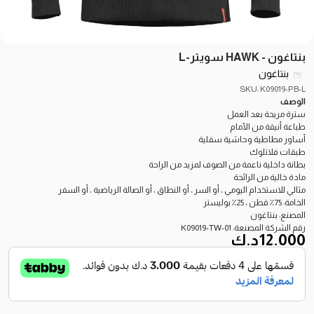
بنتاغون - HAWK سويتر-L
بنتاغون
SKU: K09019-PB-L
الوصف
سترة مريحة بعد العمل
طباعة أنيقة من الأمام
أساور مطاطية وحاشية سفلية
طبقات فلاتلوك
بطانة داخلية ناعمة من الصوف لمزيد من الراحة
مادة خالية من الرائحة
مثالي للاستخدام اليومي ، أو السر ، أو النطاق ، أو الصالة الرياضية ، أو السفر
الخامة: 75٪ قطن ، 25٪ بوليستر
المصنع: بنتاغون
رقم الشركة المصنعة: K09019-TW-01
12.000
د.ك