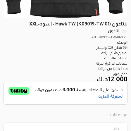
بنتاغون Hawk TW (K09019-TW 01) - أسود-XXL
بنتاغون
SKU: K09019-TW-01-XXL
الوصف
75٪ قطن 25٪ بوليستر
تصميم ملائم للراحة
طبقات فلاتلوك
عصابات الذاكرة المرنة
مادة خالية من الرائحة
دعم رقيق
12.000
د.ك
مواصفات
عام