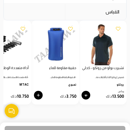
القياس
تشيرت بولو من روثكو - كحلي
حقيبة مقاومة للماء
أداة متعددة الوظائ
قميص "روثكو" للأداء أثناء الخدمة…
- الحقيبة الجافة المقاومة للماء…
- أداة متعددة الاستخدامات عالية…
روثكو
تعبوي
MTAC
يبدأ من
10.750
3.750
13.500
د.ك
د.ك
د.ك