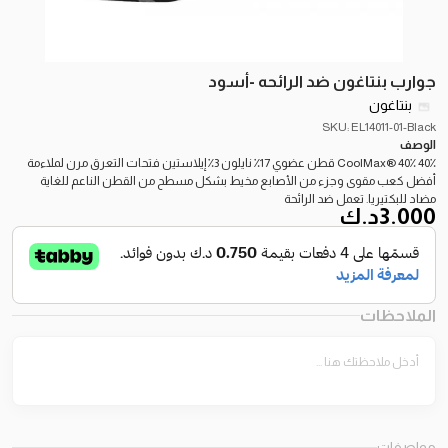
جوارب بنتاغون ضد الرائحه -أسود
بنتاغون
SKU: EL14011-01-Black
الوصف
40٪ CoolMax® 40٪ قطن عضوي 17٪ نايلون 3٪ إيلاستين فتحات التعرق مرن لملاءمة
أفضل كعب مقوى وجزء من الأصابع مخيط بشكل مسطح من القطن الناعم للغاية
مضاد للبكتيريا. تعمل ضد الرائحة
3.000
د.ك
الملاحظات
مواصفات