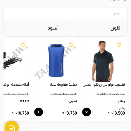
عام
اللون
أسود
تشيرت بولو من روثكو - كحلي
حقيبة مقاومة للماء
أداة متعددة الوظائ
قميص "روثكو" للأداء أثناء الخدمة…
- الحقيبة الجافة المقاومة للماء…
- أداة متعددة الاستخدامات عالية…
روثكو
تعبوي
MTAC
يبدأ من
10.750
3.750
13.500
د.ك
د.ك
د.ك