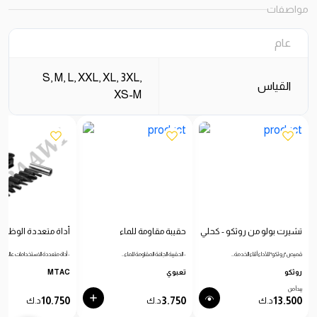
مواصفات
عام
S, M, L, XXL, XL, 3XL,
القياس
XS-M
تشيرت بولو من روثكو - كحلي
حقيبة مقاومة للماء
أداة متعددة الوظائ
قميص "روثكو" للأداء أثناء الخدمة…
- الحقيبة الجافة المقاومة للماء…
- أداة متعددة الاستخدامات عالية…
روثكو
تعبوي
MTAC
يبدأ من
10.750
3.750
13.500
د.ك
د.ك
د.ك