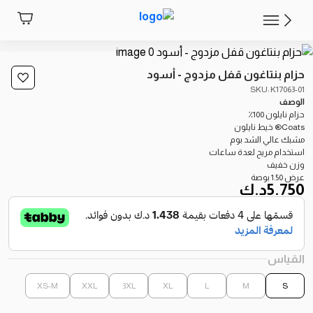
حزام بنتاغون قفل مزدوج - أسود
SKU: K17063-01
الوصف
حزام نايلون 100٪
Coats® خيط نايلون
مشبك عالي الشد بوم
استخدام مريح لعدة ساعات
وزن خفيف
عرض 1.50 بوصة
5.750
د.ك
القياس
XS-M
XXL
3XL
XL
L
M
S